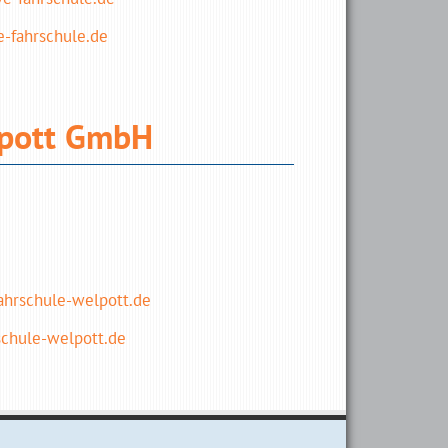
-fahrschule.de
lpott GmbH
hrschule-welpott.de
chule-welpott.de