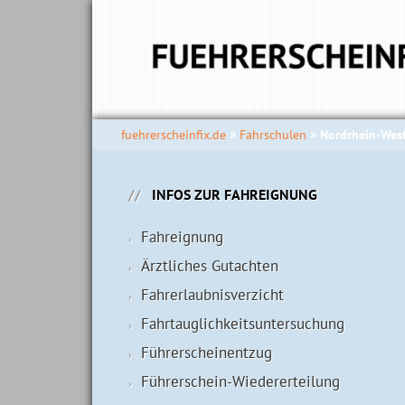
fuehrerscheinfix.de
Fahrschulen
Nordrhein-West
INFOS ZUR FAHREIGNUNG
Fahreignung
Ärztliches Gutachten
Fahrerlaubnisverzicht
Fahrtauglichkeits­untersuchung
Führerscheinentzug
Führerschein-Wiedererteilung