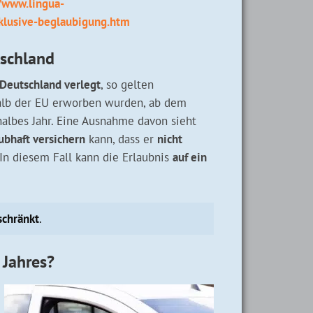
/www.lingua-
klusive-beglaubigung.htm
tschland
 Deutschland verlegt
, so gelten
halb der EU erworben wurden, ab dem
halbes Jahr. Eine Ausnahme davon sieht
ubhaft versichern
kann, dass er
nicht
In diesem Fall kann die Erlaubnis
auf ein
schränkt
.
 Jahres?