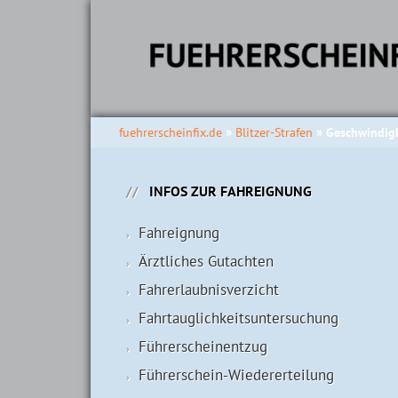
fuehrerscheinfix.de
Blitzer-Strafen
Geschwindig
INFOS ZUR FAHREIGNUNG
Fahreignung
Ärztliches Gutachten
Fahrerlaubnisverzicht
Fahrtauglichkeits­untersuchung
Führerscheinentzug
Führerschein-Wiedererteilung