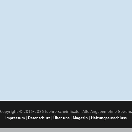
Copyright © 2015-2026 fuehrerscheinfix.de | Alle Angaben ohne Gewähr.
Impressum
|
Datenschutz
|
Über uns
|
Magazin
|
Haftungsausschluss