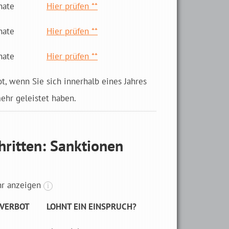
nate
Hier prüfen **
nate
Hier prüfen **
nate
Hier prüfen **
ot, wenn Sie sich innerhalb eines Jahres
hr geleistet haben.
hritten: Sanktionen
hr anzeigen
i
­VERBOT
LOHNT EIN EINSPRUCH?