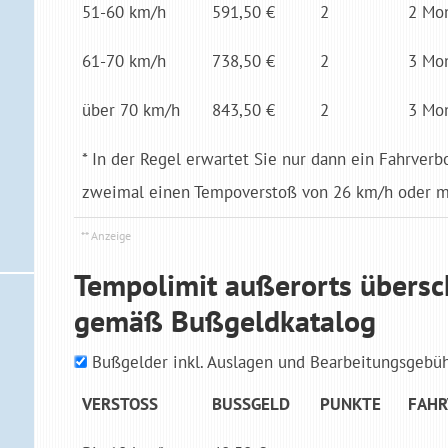
51-60 km/h
591,50 €
2
2 Mo­
61-70 km/h
738,50 €
2
3 Mo­
über 70 km/h
843,50 €
2
3 Mo­
* In der Regel erwartet Sie nur dann ein Fahrverb
zweimal einen Tempoverstoß von 26 km/h oder me
Tempolimit außerorts übersc
gemäß Bußgeldkatalog
Bußgelder inkl. Auslagen und Bearbeitungsgebü
VER­STOSS
BUSS­GELD
PUNK­TE
FAHR