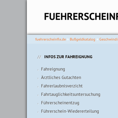
fuehrerscheinfix.de
Bußgeldkatalog
Geschwindi
INFOS ZUR FAHREIGNUNG
Fahreignung
Ärztliches Gutachten
Fahrerlaubnisverzicht
Fahrtauglichkeits­untersuchung
Führerscheinentzug
Führerschein-Wiedererteilung