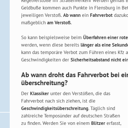
Regelverstöße im Straßenverkehr werden gemäß Bu
Geldbuße kommen auch Punkte in Flensburg in Betr
jeweiligen Verstoß.
Ab wann
ein
Fahrverbot
dazuk
maßgeblich
am Verstoß
.
So kann beispielsweise beim
Überfahren einer rot
werden, wenn diese bereits
länger als eine Sekunde
kann das temporäre Verbot zum Führen eines Kfz 
Geschwindigkeiten der
Sicherheitsabstand nicht ei
Ab wann droht das Fahrverbot bei ei
überschreitung?
Der
Klassiker
unter den Verstößen, die das
Fahrverbot nach sich ziehen, ist die
Geschwindigkeitsüberschreitung
. Täglich sind
zahlreiche Temposünder auf deutschen Straßen
zu finden. Werden Sie von einem
Blitzer
erfasst,