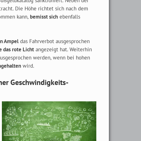
ßgeldkatalog sanktioniert. Neben der
acht. Die Höhe richtet sich nach dem
ommen kann,
bemisst sich
ebenfalls
en Ampel
das Fahrverbot ausgesprochen
 das rote Licht
angezeigt hat. Weiterhin
ausgesprochen werden, wenn bei hohen
ngehalten
wird.
ner Geschwindigkeits­