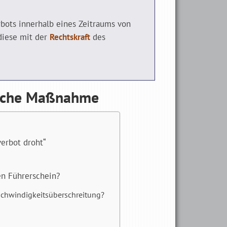
rbots innerhalb eines Zeitraums von
 diese mit der
Rechtskraft
des
rische Maßnahme
erbot droht“
en Führerschein?
chwindigkeits­überschreitung?