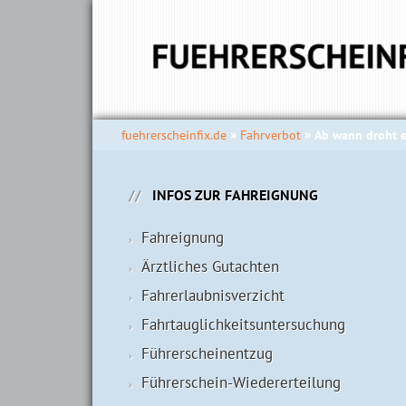
fuehrerscheinfix.de
Fahrverbot
Ab wann droht e
INFOS ZUR FAHREIGNUNG
Fahreignung
Ärztliches Gutachten
Fahrerlaubnisverzicht
Fahrtauglichkeits­untersuchung
Führerscheinentzug
Führerschein-Wiedererteilung