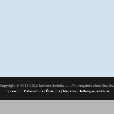
Copyright © 2015-2026 fuehrerscheinfix.de | Alle Angaben ohne Gewähr.
Impressum
|
Datenschutz
|
Über uns
|
Magazin
|
Haftungsausschluss