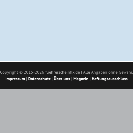
Copyright © 2015-2026 fuehrerscheinfix.de | Alle Angaben ohne Gewähr.
Impressum
|
Datenschutz
|
Über uns
|
Magazin
|
Haftungsausschluss