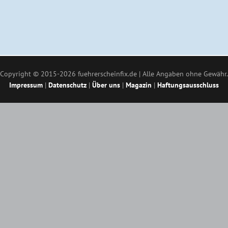
Copyright © 2015-2026 fuehrerscheinfix.de | Alle Angaben ohne Gewähr.
Impressum
|
Datenschutz
|
Über uns
|
Magazin
|
Haftungsausschluss